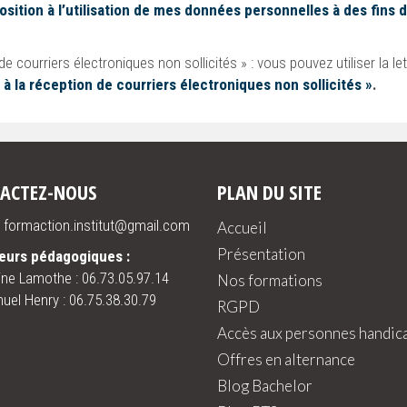
sition à l’utilisation de mes données personnelles à des fins 
 courriers électroniques non sollicités » : vous pouvez utiliser la let
à la réception de courriers électroniques non sollicités »
.
ACTEZ-NOUS
PLAN DU SITE
 : formaction.institut@gmail.com
Accueil
Présentation
eurs pédagogiques :
ine Lamothe :
06.73.05.97.14
Nos formations
el Henry :
06.75.38.30.79
RGPD
Accès aux personnes handic
Offres en alternance
Blog Bachelor