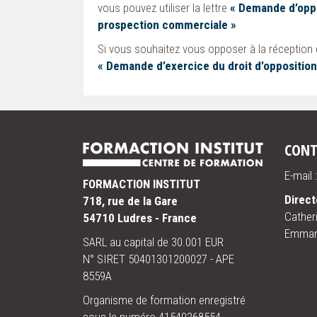
vous pouvez utiliser la lettre
« Demande d’oppo
prospection commerciale »
Si vous souhaitez vous opposer à la réception de
« Demande d’exercice du droit d’opposition 
CONT
E-mail
FORMACTION INSTITUT
Direct
718, rue de la Gare
Cather
54710 Ludres - France
Emmanu
SARL au capital de 30.001 EUR
N° SIRET 50401301200027 - APE
8559A
Organisme de formation enregistré
sous le numéro 41540268554