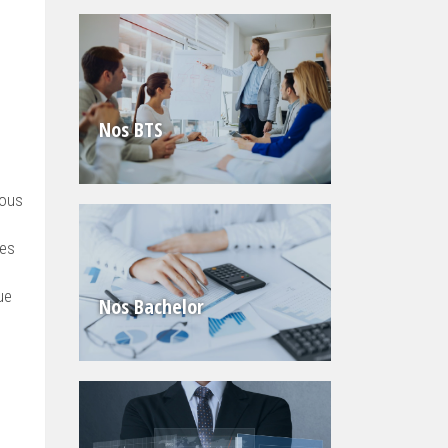
Nos BTS
vous
ses
ue
Nos Bachelor