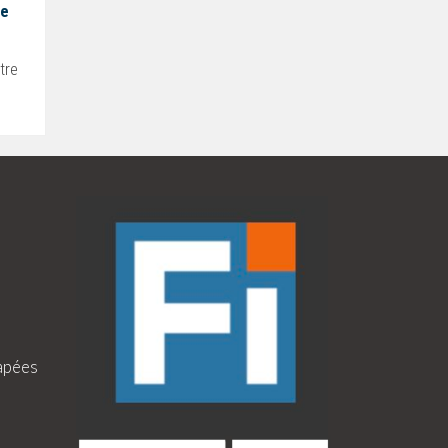
de
tre
apées