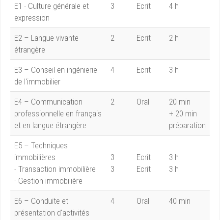
E1 - Culture générale et
3
Ecrit
4 h
expression
E2 – Langue vivante
2
Ecrit
2 h
étrangère
E3 – Conseil en ingénierie
4
Ecrit
3 h
de l'immobilier
E4 – Communication
2
Oral
20 min
professionnelle en français
+ 20 min
et en langue étrangère
préparation
E5 – Techniques
immobilières
3
Ecrit
3 h
- Transaction immobilière
3
Ecrit
3 h
- Gestion immobilière
E6 – Conduite et
4
Oral
40 min
présentation d'activités