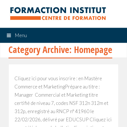
Menu
Category Archive: Homepage
Cliquez ici pour vous inscrire : en Mastère
Commerce et MarketingPrépare au titre :
Manager Commercial et Marketing titre
certifié de niveau 7, codes NSF 312n 312m et
312p, enregistré au RNCP n° 41960 le
22/02/2026, délivré par EDUCSUP Cliquez ici