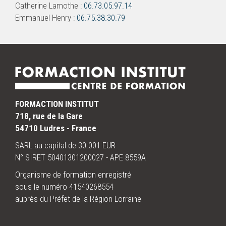
Catherine Lamothe :
06.73.05.97.14
Emmanuel Henry :
06.75.38.30.79
FORMACTION INSTITUT
718, rue de la Gare
54710 Ludres - France
SARL au capital de 30.001 EUR
N° SIRET 50401301200027 - APE 8559A
Organisme de formation enregistré
sous le numéro 41540268554
auprès du Préfet de la Région Lorraine