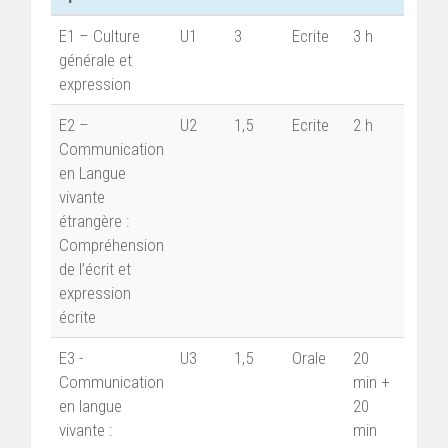
E1 – Culture
U1
3
Ecrite
3 h
générale et
expression
E2 –
U2
1,5
Ecrite
2 h
Communication
en Langue
vivante
étrangère :
Compréhension
de l’écrit et
expression
écrite
E3 -
U3
1,5
Orale
20
Communication
min +
en langue
20
vivante :
min