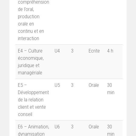
compréhension
de l'oral,
production
orale en
continu et en
interaction
E4 – Culture
U4
3
Ecrite
4 h
économique,
juridique et
managériale
E5 –
U5
3
Orale
30
Développement
min
de la relation
client et vente
conseil
E6 – Animation,
U6
3
Orale
30
dynamisation
min