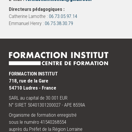
Directeurs pédagogiques :
Catherine Lamothe :
06.73.05.97.14
Emmanuel Henry :
06.75.38.30.79
FORMACTION INSTITUT
718, rue de la Gare
54710 Ludres - France
SARL au capital de 30.001 EUR
N° SIRET 50401301200027 - APE 8559A
Organisme de formation enregistré
sous le numéro 41540268554
auprès du Préfet de la Région Lorraine