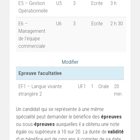
E5 – Gestion
U5
3
Ecrite
3 h
Opérationnelle
E6 –
U6
3
Ecrite
2 h 30
Management
de l’équipe
commerciale
Modifier
Epreuve facultative
EF1 – Langue vivante
UF1
1
Orale
20
étrangère 2
min
Un candidat qui se représente à une même
spécialité peut demander le bénéfice des
épreuves
ou sous-
épreuves
auxquelles il a obtenu une note
égale ou supérieure à 10 sur 20. La durée de
validité
d’un bénéfice est de cinq ans à compter de sa date