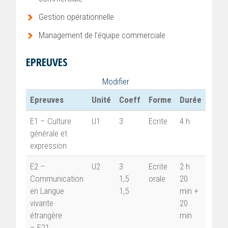
Gestion opérationnelle
Management de l’équipe commerciale
EPREUVES
Modifier
Epreuves
Unité
Coeff
Forme
Durée
E1 – Culture
U1
3
Ecrite
4 h
générale et
expression
E2 –
U2
3
Ecrite
2 h
Communication
1,5
orale
20
en Langue
1,5
min +
vivante
20
étrangère
min
– E21