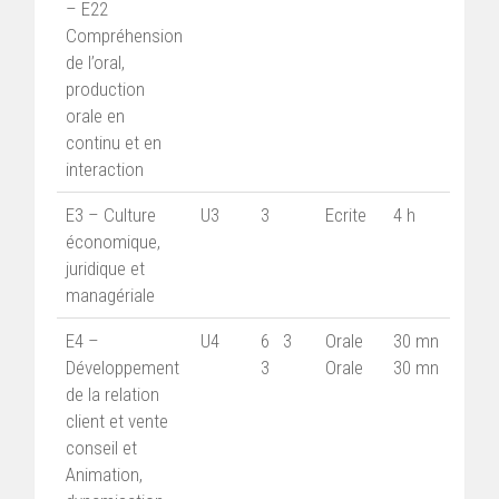
– E22
Compréhension
de l’oral,
production
orale en
continu et en
interaction
E3 – Culture
U3
3
Ecrite
4 h
économique,
juridique et
managériale
E4 –
U4
6 3
Orale
30 mn
Développement
3
Orale
30 mn
de la relation
client et vente
conseil et
Animation,