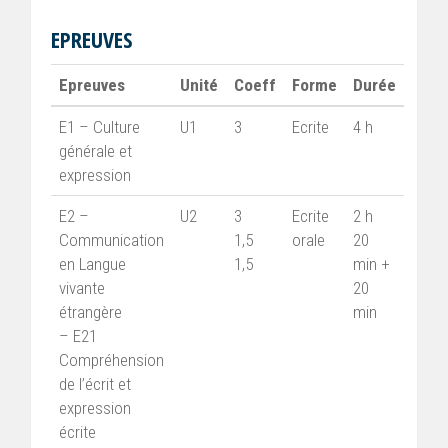
EPREUVES
Epreuves
Unité
Coeff
Forme
Durée
E1 – Culture
U1
3
Ecrite
4 h
générale et
expression
E2 –
U2
3
Ecrite
2 h
Communication
1,5
orale
20
en Langue
1,5
min +
vivante
20
étrangère
min
– E21
Compréhension
de l’écrit et
expression
écrite