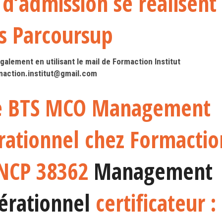
d’admission se réalisent
s Parcoursup
alement en utilisant le mail de Formaction Institut
maction.institut@gmail.com
re BTS MCO Management
ationnel chez Formactio
 RNCP 38362
Management
érationnel
certificateur :