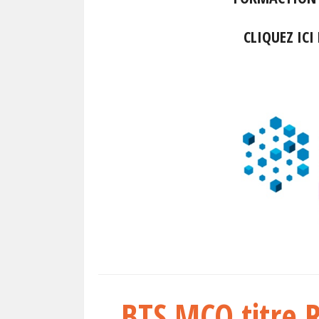
CLIQUEZ ICI
BTS MCO titre