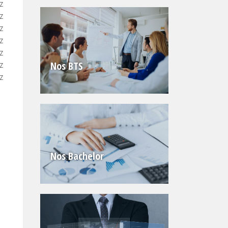
z
z
z
z
z
Nos BTS
z
z
Nos Bachelor