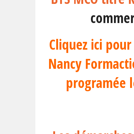
commerc
Cliquez ici pou
Nancy Formactio
programée l