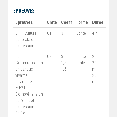
EPREUVES
Epreuves
Unité
Coeff
Forme
Durée
E1 – Culture
U1
3
Ecrite
4 h
générale et
expression
E2 –
U2
3
Ecrite
2 h
Communication
1,5
orale
20
en Langue
1,5
min +
vivante
20
étrangère
min
– E21
Compréhension
de l’écrit et
expression
écrite