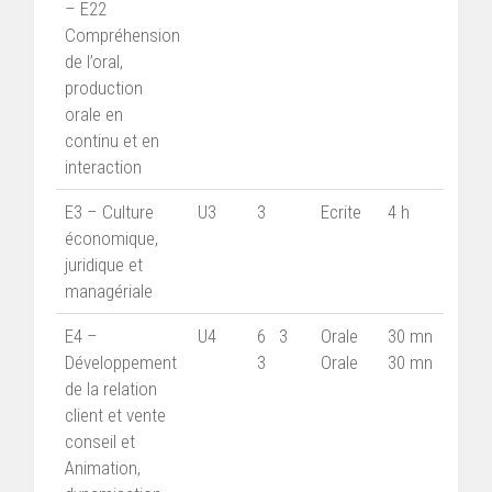
– E22
Compréhension
de l’oral,
production
orale en
continu et en
interaction
E3 – Culture
U3
3
Ecrite
4 h
économique,
juridique et
managériale
E4 –
U4
6 3
Orale
30 mn
Développement
3
Orale
30 mn
de la relation
client et vente
conseil et
Animation,