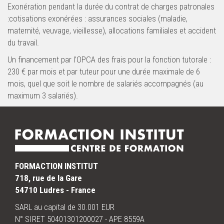
Exonération pendant la durée du contrat de charges patronales
:cotisations exonérées : assurances sociales (maladie,
maternité, veuvage, vieillesse), allocations familiales et accident
du travail.
Un financement par l’OPCA des frais pour la fonction tutorale :
230 € par mois et par tuteur pour une durée maximale de 6
mois, quel que soit le nombre de salariés accompagnés (au
maximum 3 salariés).
FORMACTION INSTITUT
718, rue de la Gare
54710 Ludres - France
SARL au capital de 30.001 EUR
N° SIRET 50401301200027 - APE 8559A