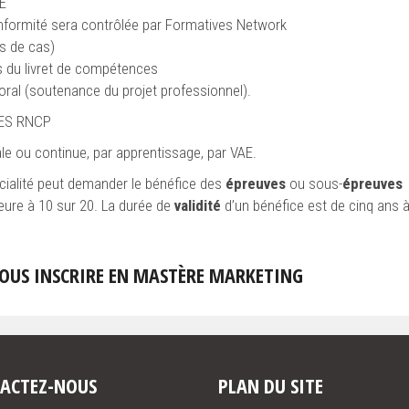
UE
onformité sera contrôlée par Formatives Network
s de cas)
s du livret de compétences
oral (soutenance du projet professionnel).
RES RNCP
ale ou continue, par apprentissage, par VAE.
ialité peut demander le bénéfice des
épreuves
ou sous-
épreuves
eure à 10 sur 20. La durée de
validité
d’un bénéfice est de cinq ans 
VOUS INSCRIRE EN MASTÈRE MARKETING
ACTEZ-NOUS
PLAN DU SITE