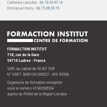
Catherine Lamothe :
06.73.05.97.14
Emmanuel Henry :
06.75.38.30.79
FORMACTION INSTITUT
718, rue de la Gare
54710 Ludres - France
SARL au capital de 30.001 EUR
N° SIRET 50401301200027 - APE 8559A
Organisme de formation enregistré
sous le numéro 41540268554
auprès du Préfet de la Région Lorraine