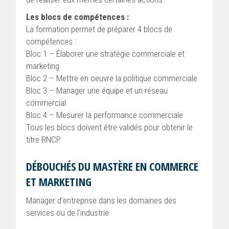
Les blocs de compétences :
La formation permet de préparer 4 blocs de
compétences :
Bloc 1 – Élaborer une stratégie commerciale et
marketing
Bloc 2 – Mettre en oeuvre la politique commerciale
Bloc 3 – Manager une équipe et un réseau
commercial
Bloc 4 – Mesurer la performance commerciale
Tous les blocs doivent être validés pour obtenir le
titre RNCP.
DÉBOUCHÉS DU MASTÈRE EN COMMERCE
ET MARKETING
Manager d’entreprise dans les domaines des
services ou de l’industrie