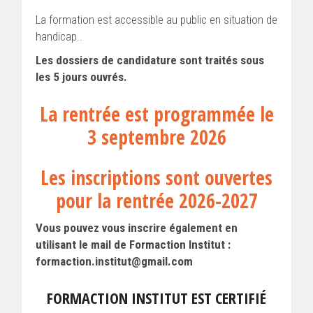
La formation est accessible au public en situation de
handicap..
Les dossiers de candidature sont traités sous
les 5 jours ouvrés.
La rentrée est programmée le
3 septembre 2026
Les inscriptions sont ouvertes
pour la rentrée 2026-2027
Vous pouvez vous inscrire également en
utilisant le mail de Formaction Institut :
formaction.institut@gmail.com
FORMACTION INSTITUT EST CERTIFIÉ