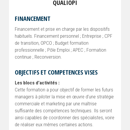
QUALIOPI
FINANCEMENT
Financement et prise en charge par les dispositifs
habituels. Financement personnel ; Entreprise ; CPF
de transition, OPCO ; Budget formation
professionnelle ; Pôle Emploi ; APEC ; Formation
continue ; Reconversion.
OBJECTIFS ET COMPETENCES VISES
Les blocs d’activités :
Cette formation a pour objectif de former les futurs
managers à piloter la mise en œuvre d’une stratégie
commerciale et marketing par une maîtrise
suffisante des compétences techniques. Ils seront
ainsi capables de coordonner des spécialistes, voire
de réaliser eux mêmes certaines actions.