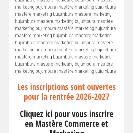
marketing bujumbura mastère marketing bujumbura
mastère marketing bujumbura mastère marketing
bujumbura mastère marketing bujumbura mastère
marketing bujumbura mastère marketing bujumbura
mastère marketing bujumbura mastère marketing
bujumbura mastère marketing bujumbura mastère
marketing bujumbura mastère marketing bujumbura
mastère marketing bujumbura mastère marketing
bujumbura mastère marketing bujumbura mastère
marketing bujumbura mastère marketing bujumbura
Les inscriptions sont ouvertes
pour la rentrée 2026-2027
Cliquez ici pour vous inscrire
en Mastère Commerce et