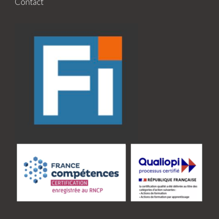
Contact