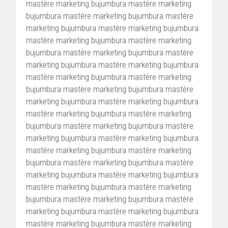
mastère marketing bujumbura mastère marketing
bujumbura mastère marketing bujumbura mastère
marketing bujumbura mastère marketing bujumbura
mastère marketing bujumbura mastère marketing
bujumbura mastère marketing bujumbura mastère
marketing bujumbura mastère marketing bujumbura
mastère marketing bujumbura mastère marketing
bujumbura mastère marketing bujumbura mastère
marketing bujumbura mastère marketing bujumbura
mastère marketing bujumbura mastère marketing
bujumbura mastère marketing bujumbura mastère
marketing bujumbura mastère marketing bujumbura
mastère marketing bujumbura mastère marketing
bujumbura mastère marketing bujumbura mastère
marketing bujumbura mastère marketing bujumbura
mastère marketing bujumbura mastère marketing
bujumbura mastère marketing bujumbura mastère
marketing bujumbura mastère marketing bujumbura
mastère marketing bujumbura mastère marketing