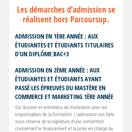
Les démarches d’admission se
réalisent hors Parcoursup.
ADMISSION EN 1ÈRE ANNÉE : AUX
ÉTUDIANTES ET ÉTUDIANTS TITULAIRES
D’UN DIPLÔME BAC+3
ADMISSION EN 2ÈME ANNÉE : AUX
ÉTUDIANTES ET ÉTUDIANTS AYANT
PASSÉ LES ÉPREUVES DU MASTÈRE EN
COMMERCE ET MARKETING 1ÈRE ANNÉE
Sur dossier et entretiens de motivation avec les
responsables de la formation. L’admission est faite
sous réserve de la signature d’une convention
concernant le financement et la prise en charge du