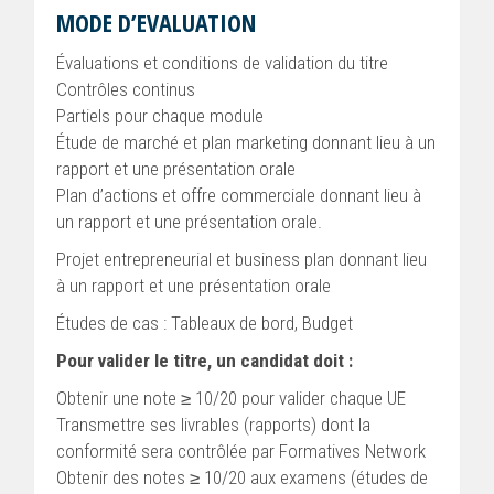
MODE D’EVALUATION
Évaluations et conditions de validation du titre
Contrôles continus
Partiels pour chaque module
Étude de marché et plan marketing donnant lieu à un
rapport et une présentation orale
Plan d’actions et offre commerciale donnant lieu à
un rapport et une présentation orale.
Projet entrepreneurial et business plan donnant lieu
à un rapport et une présentation orale
Études de cas : Tableaux de bord, Budget
Pour valider le titre, un candidat doit :
Obtenir une note ≥ 10/20 pour valider chaque UE
Transmettre ses livrables (rapports) dont la
conformité sera contrôlée par Formatives Network
Obtenir des notes ≥ 10/20 aux examens (études de