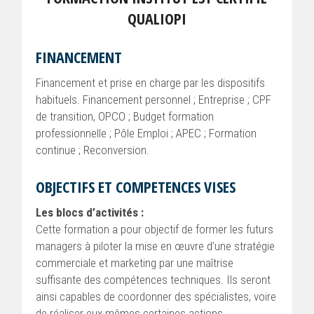
QUALIOPI
FINANCEMENT
Financement et prise en charge par les dispositifs
habituels. Financement personnel ; Entreprise ; CPF
de transition, OPCO ; Budget formation
professionnelle ; Pôle Emploi ; APEC ; Formation
continue ; Reconversion.
OBJECTIFS ET COMPETENCES VISES
Les blocs d’activités :
Cette formation a pour objectif de former les futurs
managers à piloter la mise en œuvre d’une stratégie
commerciale et marketing par une maîtrise
suffisante des compétences techniques. Ils seront
ainsi capables de coordonner des spécialistes, voire
de réaliser eux mêmes certaines actions.