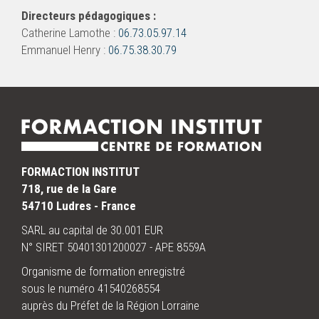
Directeurs pédagogiques :
Catherine Lamothe :
06.73.05.97.14
Emmanuel Henry :
06.75.38.30.79
FORMACTION INSTITUT
718, rue de la Gare
54710 Ludres - France
SARL au capital de 30.001 EUR
N° SIRET 50401301200027 - APE 8559A
Organisme de formation enregistré
sous le numéro 41540268554
auprès du Préfet de la Région Lorraine