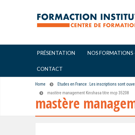
PRÉSENTATION
NOS FORMATIONS
CONTACT
Home
Etudes en France : Les inscriptions sont ouv
mastère management Kinshasa titre rncp 35208
mastère manageme