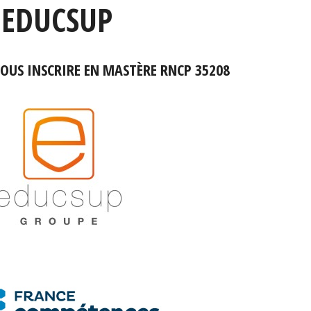
EDUCSUP
VOUS INSCRIRE EN MASTÈRE RNCP 35208