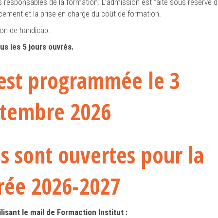
s responsables de la formation. L’admission est faite sous réserve d
cement et la prise en charge du coût de formation.
ion de handicap..
us les 5 jours ouvrés.
 est programmée le 3
tembre 2026
ns sont ouvertes pour la
rée 2026-2027
isant le mail de Formaction Institut :