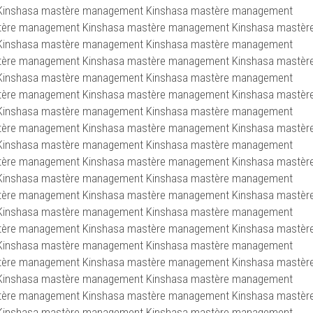
Kinshasa mastère management Kinshasa mastère management
tère management Kinshasa mastère management Kinshasa mastèr
Kinshasa mastère management Kinshasa mastère management
tère management Kinshasa mastère management Kinshasa mastèr
Kinshasa mastère management Kinshasa mastère management
tère management Kinshasa mastère management Kinshasa mastèr
Kinshasa mastère management Kinshasa mastère management
tère management Kinshasa mastère management Kinshasa mastèr
Kinshasa mastère management Kinshasa mastère management
tère management Kinshasa mastère management Kinshasa mastèr
Kinshasa mastère management Kinshasa mastère management
tère management Kinshasa mastère management Kinshasa mastèr
Kinshasa mastère management Kinshasa mastère management
tère management Kinshasa mastère management Kinshasa mastèr
Kinshasa mastère management Kinshasa mastère management
tère management Kinshasa mastère management Kinshasa mastèr
Kinshasa mastère management Kinshasa mastère management
tère management Kinshasa mastère management Kinshasa mastèr
Kinshasa mastère management Kinshasa mastère management