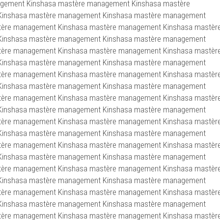
gement Kinshasa mastère management Kinshasa mastère
Kinshasa mastère management Kinshasa mastère management
tère management Kinshasa mastère management Kinshasa mastèr
Kinshasa mastère management Kinshasa mastère management
tère management Kinshasa mastère management Kinshasa mastèr
Kinshasa mastère management Kinshasa mastère management
tère management Kinshasa mastère management Kinshasa mastèr
Kinshasa mastère management Kinshasa mastère management
tère management Kinshasa mastère management Kinshasa mastèr
Kinshasa mastère management Kinshasa mastère management
tère management Kinshasa mastère management Kinshasa mastèr
Kinshasa mastère management Kinshasa mastère management
tère management Kinshasa mastère management Kinshasa mastèr
Kinshasa mastère management Kinshasa mastère management
tère management Kinshasa mastère management Kinshasa mastèr
Kinshasa mastère management Kinshasa mastère management
tère management Kinshasa mastère management Kinshasa mastèr
Kinshasa mastère management Kinshasa mastère management
tère management Kinshasa mastère management Kinshasa mastèr