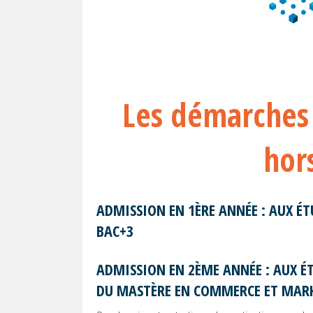
Les démarches 
hor
ADMISSION EN 1ÈRE ANNÉE : AUX É
BAC+3
ADMISSION EN 2ÈME ANNÉE : AUX É
DU MASTÈRE EN COMMERCE ET MARK