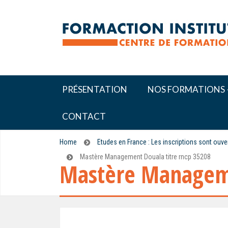
PRÉSENTATION
NOS FORMATIONS
CONTACT
Home
Etudes en France : Les inscriptions sont ouv
Mastère Management Douala titre rncp 35208
Mastère Manageme