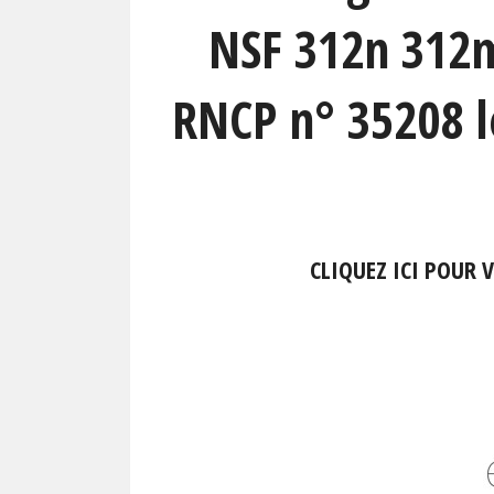
NSF 312n 312m
RNCP n° 35208 l
CLIQUEZ ICI POUR 