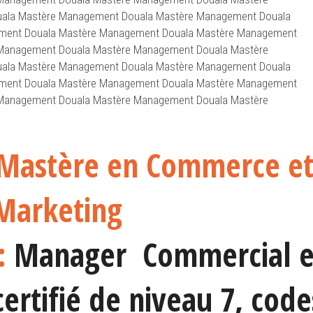
ala Mastère Management Douala Mastère Management Douala
ment Douala Mastère Management Douala Mastère Management
Management Douala Mastère Management Douala Mastère
ala Mastère Management Douala Mastère Management Douala
ment Douala Mastère Management Douala Mastère Management
Management Douala Mastère Management Douala Mastère
 Mastère en Commerce e
Marketing
 :
Manager Commercial e
certifié de niveau 7, code