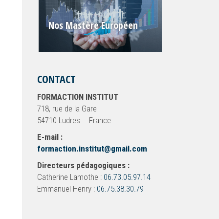
Nos Mastère Européen
CONTACT
FORMACTION INSTITUT
718, rue de la Gare
54710 Ludres – France
E-mail :
formaction.institut@gmail.com
Directeurs pédagogiques :
Catherine Lamothe :
06.73.05.97.14
Emmanuel Henry :
06.75.38.30.79