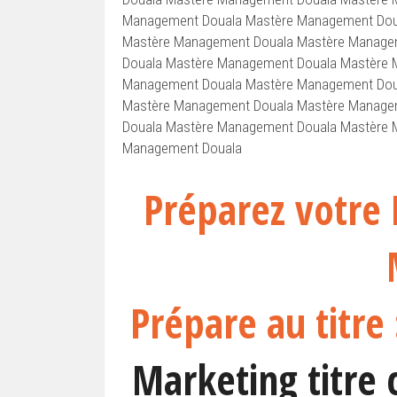
Management Douala Mastère Management Dou
Mastère Management Douala Mastère Manage
Douala Mastère Management Douala Mastère 
Management Douala Mastère Management Dou
Mastère Management Douala Mastère Manage
Douala Mastère Management Douala Mastère 
Management Douala
Préparez votre
Prépare au titre
Marketing titre 