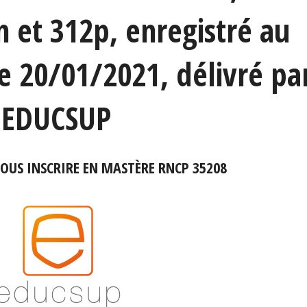
 et 312p, enregistré au
e 20/01/2021, délivré pa
EDUCSUP
VOUS INSCRIRE EN MASTÈRE RNCP 35208