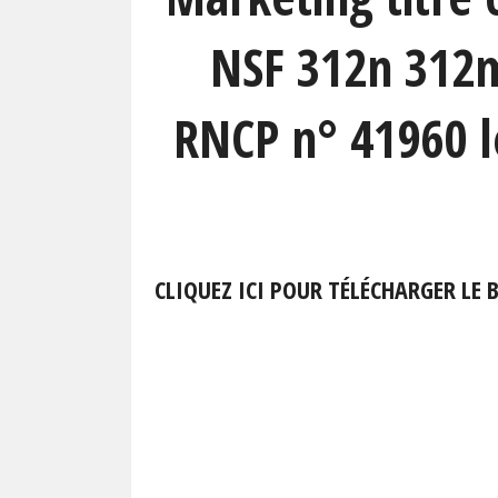
NSF 312n 312m
RNCP n° 41960 l
CLIQUEZ ICI POUR TÉLÉCHARGER LE 