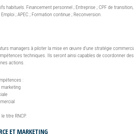
ifs habituels. Financement personnel ; Entreprise ; CPF de transition,
 Emploi ; APEC ; Formation continue ; Reconversion.
futurs managers à piloter la mise en œuvre d’une stratégie commerci
compétences techniques. Ils seront ainsi capables de coordonner des
ines actions.
ompétences :
t marketing
iale
mercial
 le titre RNCP.
RCE ET MARKETING