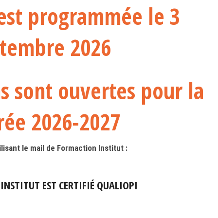
 est programmée le 3
tembre 2026
ns sont ouvertes pour la
rée 2026-2027
isant le mail de Formaction Institut :
NSTITUT EST CERTIFIÉ QUALIOPI