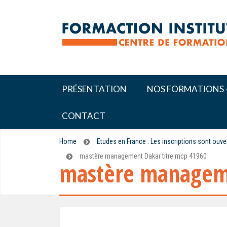
PRÉSENTATION
NOS FORMATIONS
CONTACT
Home
Etudes en France : Les inscriptions sont ouv
mastère management Dakar titre rncp 41960
mastère manageme