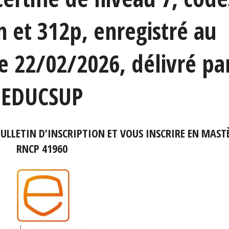
 et 312p, enregistré au
e 22/02/2026, délivré pa
EDUCSUP
BULLETIN D’INSCRIPTION ET VOUS INSCRIRE EN MAST
RNCP 41960