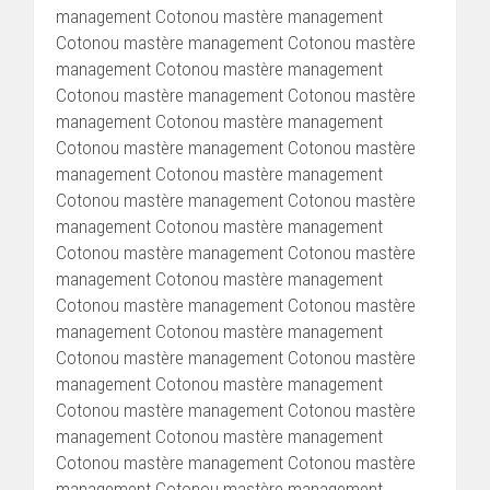
management Cotonou mastère management
Cotonou mastère management Cotonou mastère
management Cotonou mastère management
Cotonou mastère management Cotonou mastère
management Cotonou mastère management
Cotonou mastère management Cotonou mastère
management Cotonou mastère management
Cotonou mastère management Cotonou mastère
management Cotonou mastère management
Cotonou mastère management Cotonou mastère
management Cotonou mastère management
Cotonou mastère management Cotonou mastère
management Cotonou mastère management
Cotonou mastère management Cotonou mastère
management Cotonou mastère management
Cotonou mastère management Cotonou mastère
management Cotonou mastère management
Cotonou mastère management Cotonou mastère
management Cotonou mastère management