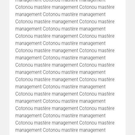
Cotonou mastère management Cotonou mastère
management Cotonou mastère management
Cotonou mastère management Cotonou mastère
management Cotonou mastère management
Cotonou mastère management Cotonou mastère
management Cotonou mastère management
Cotonou mastère management Cotonou mastère
management Cotonou mastère management
Cotonou mastère management Cotonou mastère
management Cotonou mastère management
Cotonou mastère management Cotonou mastère
management Cotonou mastère management
Cotonou mastère management Cotonou mastère
management Cotonou mastère management
Cotonou mastère management Cotonou mastère
management Cotonou mastère management
Cotonou mastère management Cotonou mastère
management Cotonou mastère management