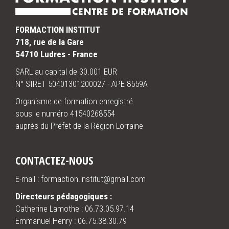
FORMACTION INSTITUT
718, rue de la Gare
54710 Ludres - France
SARL au capital de 30.001 EUR
N° SIRET 50401301200027 - APE 8559A
Organisme de formation enregistré
sous le numéro 41540268554
auprès du Préfet de la Région Lorraine
CONTACTEZ-NOUS
E-mail : formaction.institut@gmail.com
Directeurs pédagogiques :
Catherine Lamothe :
06.73.05.97.14
Emmanuel Henry :
06.75.38.30.79