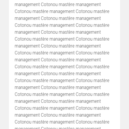
management Cotonou mastère management
Cotonou mastère management Cotonou mastère
management Cotonou mastère management
Cotonou mastère management Cotonou mastère
management Cotonou mastère management
Cotonou mastère management Cotonou mastère
management Cotonou mastère management
Cotonou mastère management Cotonou mastère
management Cotonou mastère management
Cotonou mastère management Cotonou mastère
management Cotonou mastère management
Cotonou mastère management Cotonou mastère
management Cotonou mastère management
Cotonou mastère management Cotonou mastère
management Cotonou mastère management
Cotonou mastère management Cotonou mastère
management Cotonou mastère management
Cotonou mastère management Cotonou mastère
management Cotonou mastère management