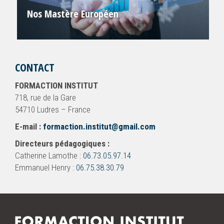
Nos Mastère Européen
CONTACT
FORMACTION INSTITUT
718, rue de la Gare
54710 Ludres – France
E-mail :
formaction.institut@gmail.com
Directeurs pédagogiques :
Catherine Lamothe :
06.73.05.97.14
Emmanuel Henry :
06.75.38.30.79