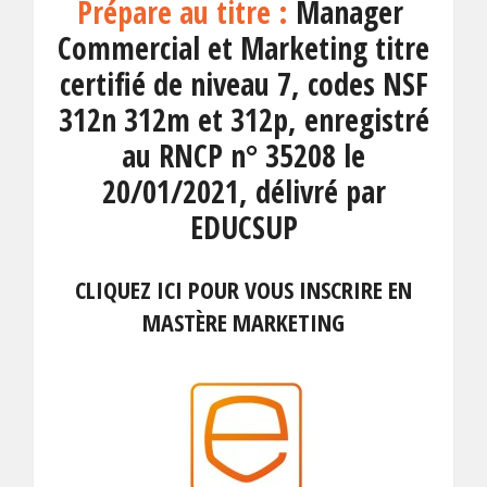
Prépare au titre :
Manager
Commercial et Marketing titre
certifié de niveau 7, codes NSF
312n 312m et 312p, enregistré
au RNCP n° 35208 le
20/01/2021, délivré par
EDUCSUP
CLIQUEZ ICI POUR VOUS INSCRIRE EN
MASTÈRE MARKETING