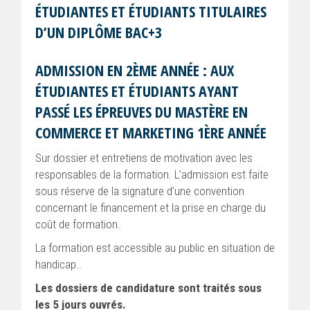
ÉTUDIANTES ET ÉTUDIANTS TITULAIRES
D’UN DIPLÔME BAC+3
ADMISSION EN 2ÈME ANNÉE : AUX
ÉTUDIANTES ET ÉTUDIANTS AYANT
PASSÉ LES ÉPREUVES DU MASTÈRE EN
COMMERCE ET MARKETING 1ÈRE ANNÉE
Sur dossier et entretiens de motivation avec les
responsables de la formation. L’admission est faite
sous réserve de la signature d’une convention
concernant le financement et la prise en charge du
coût de formation.
La formation est accessible au public en situation de
handicap..
Les dossiers de candidature sont traités sous
les 5 jours ouvrés.