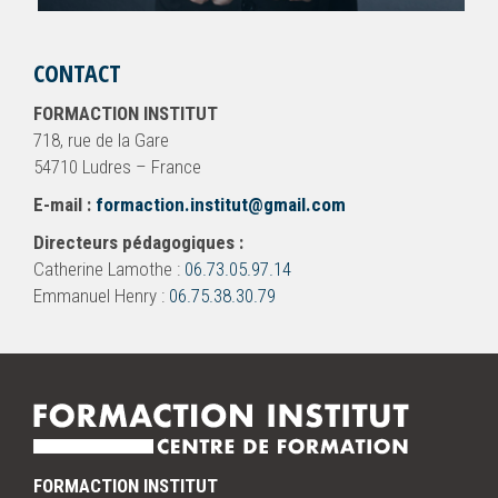
CONTACT
FORMACTION INSTITUT
718, rue de la Gare
54710 Ludres – France
E-mail :
formaction.institut@gmail.com
Directeurs pédagogiques :
Catherine Lamothe :
06.73.05.97.14
Emmanuel Henry :
06.75.38.30.79
FORMACTION INSTITUT