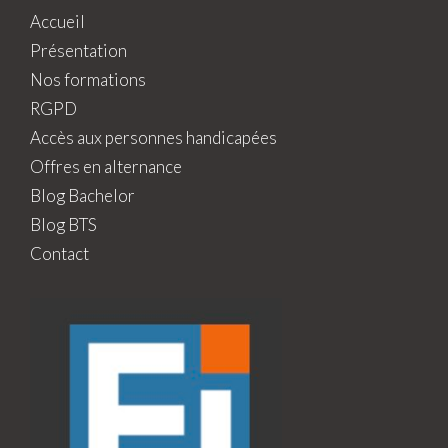
Accueil
Présentation
Nos formations
RGPD
Accès aux personnes handicapées
Offres en alternance
Blog Bachelor
Blog BTS
Contact