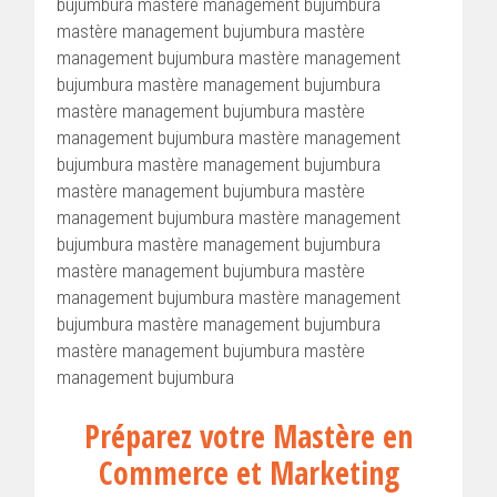
bujumbura mastère management bujumbura
mastère management bujumbura mastère
management bujumbura mastère management
bujumbura mastère management bujumbura
mastère management bujumbura mastère
management bujumbura mastère management
bujumbura mastère management bujumbura
mastère management bujumbura mastère
management bujumbura mastère management
bujumbura mastère management bujumbura
mastère management bujumbura mastère
management bujumbura mastère management
bujumbura mastère management bujumbura
mastère management bujumbura mastère
management bujumbura
Préparez votre Mastère en
Commerce et Marketing