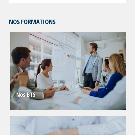
NOS FORMATIONS
Nos BTS