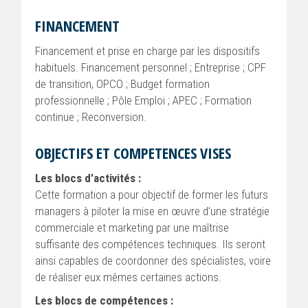
FINANCEMENT
Financement et prise en charge par les dispositifs
habituels. Financement personnel ; Entreprise ; CPF
de transition, OPCO ; Budget formation
professionnelle ; Pôle Emploi ; APEC ; Formation
continue ; Reconversion.
OBJECTIFS ET COMPETENCES VISES
Les blocs d’activités :
Cette formation a pour objectif de former les futurs
managers à piloter la mise en œuvre d’une stratégie
commerciale et marketing par une maîtrise
suffisante des compétences techniques. Ils seront
ainsi capables de coordonner des spécialistes, voire
de réaliser eux mêmes certaines actions.
Les blocs de compétences :