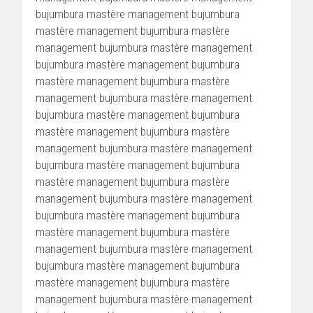
bujumbura mastère management bujumbura
mastère management bujumbura mastère
management bujumbura mastère management
bujumbura mastère management bujumbura
mastère management bujumbura mastère
management bujumbura mastère management
bujumbura mastère management bujumbura
mastère management bujumbura mastère
management bujumbura mastère management
bujumbura mastère management bujumbura
mastère management bujumbura mastère
management bujumbura mastère management
bujumbura mastère management bujumbura
mastère management bujumbura mastère
management bujumbura mastère management
bujumbura mastère management bujumbura
mastère management bujumbura mastère
management bujumbura mastère management