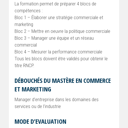
La formation permet de préparer 4 blocs de
compétences :
Bloc 1 – Élaborer une stratégie commerciale et
marketing
Bloc 2 – Mettre en oeuvre la politique commerciale
Bloc 3 – Manager une équipe et un réseau
commercial
Bloc 4 – Mesurer la performance commerciale
Tous les blocs doivent être validés pour obtenir le
titre RNCP.
DÉBOUCHÉS DU MASTÈRE EN COMMERCE
ET MARKETING
Manager d’entreprise dans les domaines des
services ou de l’industrie
MODE D’EVALUATION