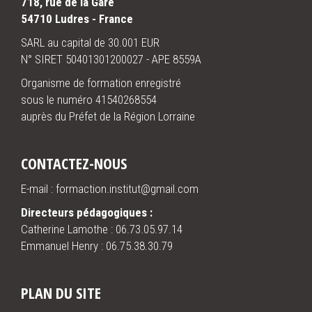
718, rue de la Gare
54710 Ludres - France
SARL au capital de 30.001 EUR
N° SIRET 50401301200027 - APE 8559A
Organisme de formation enregistré
sous le numéro 41540268554
auprès du Préfet de la Région Lorraine
CONTACTEZ-NOUS
E-mail : formaction.institut@gmail.com
Directeurs pédagogiques :
Catherine Lamothe :
06.73.05.97.14
Emmanuel Henry :
06.75.38.30.79
PLAN DU SITE