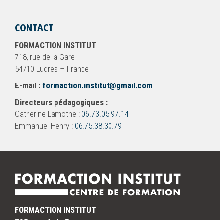
CONTACT
FORMACTION INSTITUT
718, rue de la Gare
54710 Ludres – France
E-mail :
formaction.institut@gmail.com
Directeurs pédagogiques :
Catherine Lamothe :
06.73.05.97.14
Emmanuel Henry :
06.75.38.30.79
FORMACTION INSTITUT