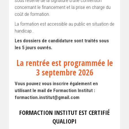
sous réserve de la signature d’une convention
concernant le financement et la prise en charge du
coût de formation.
La formation est accessible au public en situation de
handicap..
Les dossiers de candidature sont traités sous
les 5 jours ouvrés.
La rentrée est programmée le
3 septembre 2026
Vous pouvez vous inscrire également en
utilisant le mail de Formaction Institut :
formaction.institut@gmail.com
FORMACTION INSTITUT EST CERTIFIÉ
QUALIOPI