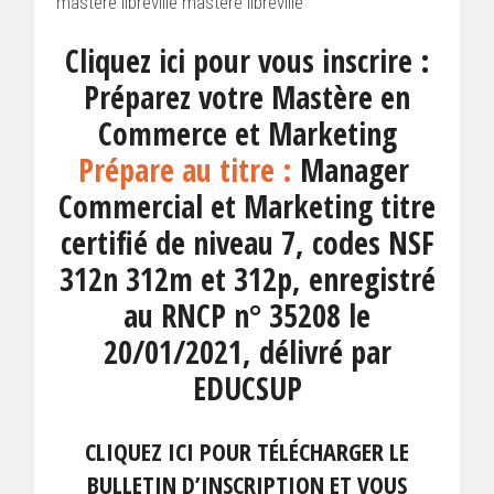
mastère libreville mastère libreville
Cliquez ici pour vous inscrire :
Préparez votre Mastère en
Commerce et Marketing
Prépare au titre :
Manager
Commercial et Marketing titre
certifié de niveau 7, codes NSF
312n 312m et 312p, enregistré
au RNCP n° 35208 le
20/01/2021, délivré par
EDUCSUP
CLIQUEZ ICI POUR TÉLÉCHARGER LE
BULLETIN D’INSCRIPTION ET VOUS