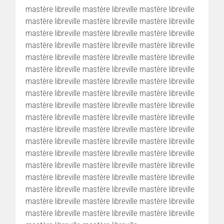
mastère libreville mastère libreville mastère libreville
mastère libreville mastère libreville mastère libreville
mastère libreville mastère libreville mastère libreville
mastère libreville mastère libreville mastère libreville
mastère libreville mastère libreville mastère libreville
mastère libreville mastère libreville mastère libreville
mastère libreville mastère libreville mastère libreville
mastère libreville mastère libreville mastère libreville
mastère libreville mastère libreville mastère libreville
mastère libreville mastère libreville mastère libreville
mastère libreville mastère libreville mastère libreville
mastère libreville mastère libreville mastère libreville
mastère libreville mastère libreville mastère libreville
mastère libreville mastère libreville mastère libreville
mastère libreville mastère libreville mastère libreville
mastère libreville mastère libreville mastère libreville
mastère libreville mastère libreville mastère libreville
mastère libreville mastère libreville mastère libreville