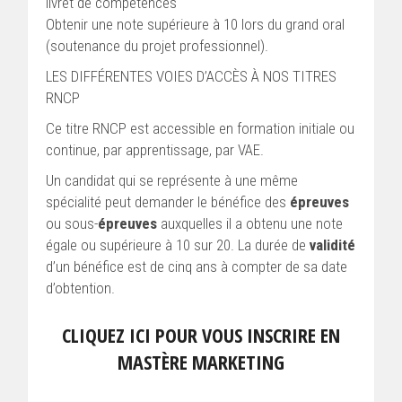
livret de compétences
Obtenir une note supérieure à 10 lors du grand oral
(soutenance du projet professionnel).
LES DIFFÉRENTES VOIES D’ACCÈS À NOS TITRES
RNCP
Ce titre RNCP est accessible en formation initiale ou
continue, par apprentissage, par VAE.
Un candidat qui se représente à une même
spécialité peut demander le bénéfice des
épreuves
ou sous-
épreuves
auxquelles il a obtenu une note
égale ou supérieure à 10 sur 20. La durée de
validité
d’un bénéfice est de cinq ans à compter de sa date
d’obtention.
CLIQUEZ ICI POUR VOUS INSCRIRE EN
MASTÈRE MARKETING