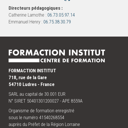
Directeurs pédagogiques :
Catherine Lamothe :
06.73.05.97.14
Emmanuel Henry :
06.75.38.30.79
FORMACTION INSTITUT
718, rue de la Gare
54710 Ludres - France
SARL au capital de 30.001 EUR
N° SIRET 50401301200027 - APE 8559A
Organisme de formation enregistré
sous le numéro 41540268554
auprès du Préfet de la Région Lorraine