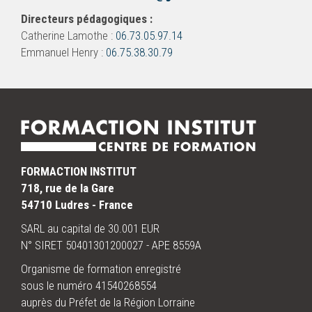
Directeurs pédagogiques :
Catherine Lamothe :
06.73.05.97.14
Emmanuel Henry :
06.75.38.30.79
FORMACTION INSTITUT
718, rue de la Gare
54710 Ludres - France
SARL au capital de 30.001 EUR
N° SIRET 50401301200027 - APE 8559A
Organisme de formation enregistré
sous le numéro 41540268554
auprès du Préfet de la Région Lorraine